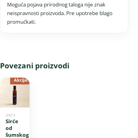
Moguća pojava prirodnog taloga nije znak
neispravnosti proizvoda. Pre upotrebe blago
promućkati.
Povezani proizvodi
Akcija!
SIRĆA
Sirće
od
šumskog