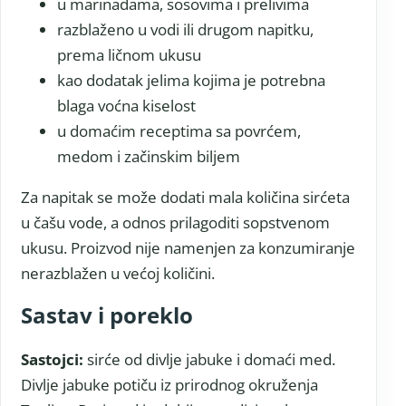
u marinadama, sosovima i prelivima
razblaženo u vodi ili drugom napitku,
prema ličnom ukusu
kao dodatak jelima kojima je potrebna
blaga voćna kiselost
u domaćim receptima sa povrćem,
medom i začinskim biljem
Za napitak se može dodati mala količina sirćeta
u čašu vode, a odnos prilagoditi sopstvenom
ukusu. Proizvod nije namenjen za konzumiranje
nerazblažen u većoj količini.
Sastav i poreklo
Sastojci:
sirće od divlje jabuke i domaći med.
Divlje jabuke potiču iz prirodnog okruženja