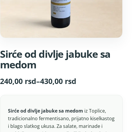
Sirće od divlje jabuke sa
medom
Raspon cena: od 240,00 rsd do 430,0
240,00
rsd
–
430,00
rsd
Sirće od divlje jabuke sa medom
iz Toplice,
tradicionalno fermentisano, prijatno kiselkastog
i blago slatkog ukusa. Za salate, marinade i