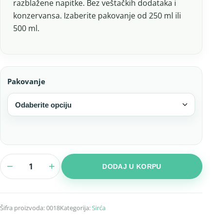
razblažene napitke. Bez veštačkih dodataka i
konzervansa. Izaberite pakovanje od 250 ml ili
500 ml.
Pakovanje
−
+
DODAJ U KORPU
Šifra proizvoda:
0018
Kategorija:
Sirća