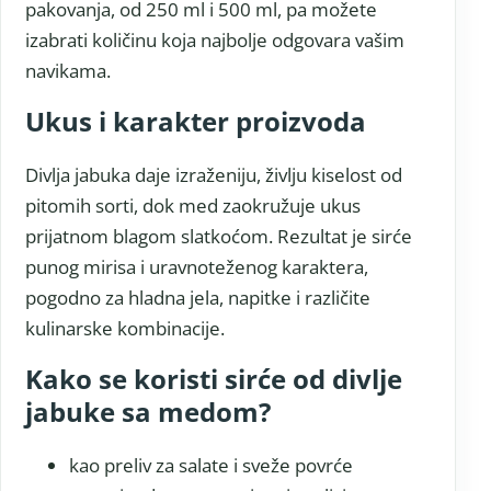
pakovanja, od 250 ml i 500 ml, pa možete
izabrati količinu koja najbolje odgovara vašim
navikama.
Ukus i karakter proizvoda
Divlja jabuka daje izraženiju, življu kiselost od
pitomih sorti, dok med zaokružuje ukus
prijatnom blagom slatkoćom. Rezultat je sirće
punog mirisa i uravnoteženog karaktera,
pogodno za hladna jela, napitke i različite
kulinarske kombinacije.
Kako se koristi sirće od divlje
jabuke sa medom?
kao preliv za salate i sveže povrće