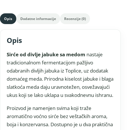
Opis
Dodatne informacije
Recenzije (0)
Opis
Sirće od divlje jabuke sa medom
nastaje
tradicionalnom fermentacijom pažljivo
odabranih divljih jabuka iz Toplice, uz dodatak
domaćeg meda. Prirodna kiselost jabuke i blaga
slatkoća meda daju uravnotežen, osvežavajući
ukus koji se lako uklapa u svakodnevnu ishranu.
Proizvod je namenjen svima koji traže
aromatično voćno sirće bez veštačkih aroma,
boja i konzervansa. Dostupno je u dva praktična