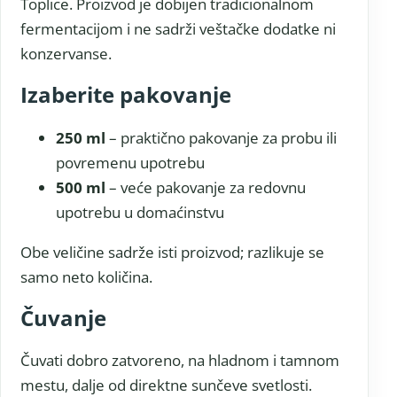
Toplice. Proizvod je dobijen tradicionalnom
fermentacijom i ne sadrži veštačke dodatke ni
konzervanse.
Izaberite pakovanje
250 ml
– praktično pakovanje za probu ili
povremenu upotrebu
500 ml
– veće pakovanje za redovnu
upotrebu u domaćinstvu
Obe veličine sadrže isti proizvod; razlikuje se
samo neto količina.
Čuvanje
Čuvati dobro zatvoreno, na hladnom i tamnom
mestu, dalje od direktne sunčeve svetlosti.