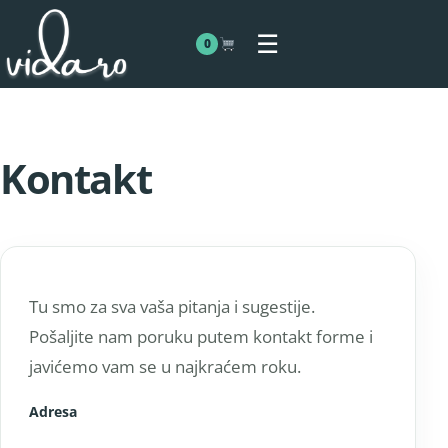
Skoči na sadržaj
Otvori meni
☰
0
Kontakt
Tu smo za sva vaša pitanja i sugestije.
Pošaljite nam poruku putem kontakt forme i
javićemo vam se u najkraćem roku.
Adresa