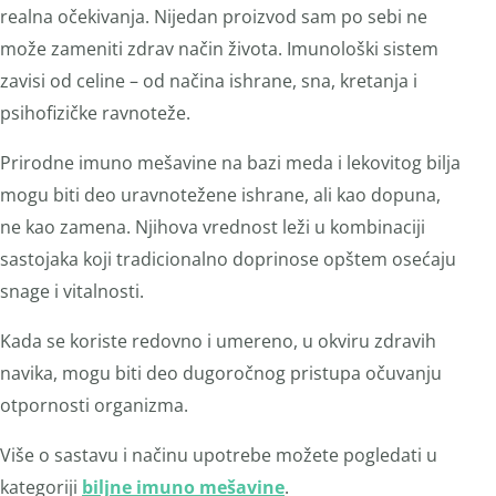
realna očekivanja. Nijedan proizvod sam po sebi ne
može zameniti zdrav način života. Imunološki sistem
zavisi od celine – od načina ishrane, sna, kretanja i
psihofizičke ravnoteže.
Prirodne imuno mešavine na bazi meda i lekovitog bilja
mogu biti deo uravnotežene ishrane, ali kao dopuna,
ne kao zamena. Njihova vrednost leži u kombinaciji
sastojaka koji tradicionalno doprinose opštem osećaju
snage i vitalnosti.
Kada se koriste redovno i umereno, u okviru zdravih
navika, mogu biti deo dugoročnog pristupa očuvanju
otpornosti organizma.
Više o sastavu i načinu upotrebe možete pogledati u
kategoriji
biljne imuno mešavine
.