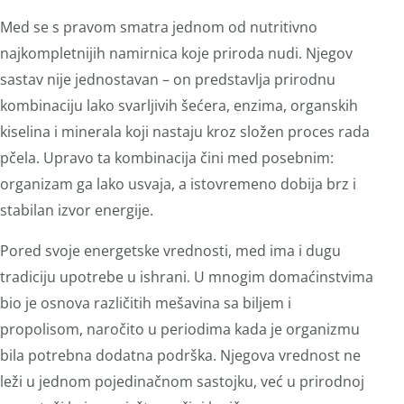
Med se s pravom smatra jednom od nutritivno
najkompletnijih namirnica koje priroda nudi. Njegov
sastav nije jednostavan – on predstavlja prirodnu
kombinaciju lako svarljivih šećera, enzima, organskih
kiselina i minerala koji nastaju kroz složen proces rada
pčela. Upravo ta kombinacija čini med posebnim:
organizam ga lako usvaja, a istovremeno dobija brz i
stabilan izvor energije.
Pored svoje energetske vrednosti, med ima i dugu
tradiciju upotrebe u ishrani. U mnogim domaćinstvima
bio je osnova različitih mešavina sa biljem i
propolisom, naročito u periodima kada je organizmu
bila potrebna dodatna podrška. Njegova vrednost ne
leži u jednom pojedinačnom sastojku, već u prirodnoj