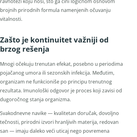
ravnoteži koju nosi, što ga čini logičnom osnovom
brojnih prirodnih formula namenjenih očuvanju
vitalnosti.
Zašto je kontinuitet važniji od
brzog rešenja
Mnogi očekuju trenutan efekat, posebno u periodima
pojačanog umora ili sezonskih infekcija. Međutim,
organizam ne funkcioniše po principu trenutnog
rezultata. Imunološki odgovor je proces koji zavisi od
dugoročnog stanja organizma.
Svakodnevne navike — kvalitetan doručak, dovoljno
tečnosti, prirodni izvori hranljivih materija, redovan
san — imaju daleko veći uticaj nego povremena