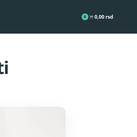
0,00
rsd
0
ti