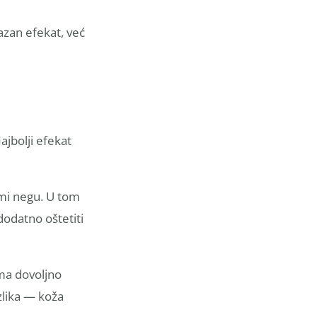
azan efekat, već
jbolji efekat
imi negu. U tom
dodatno oštetiti
ima dovoljno
zlika — koža