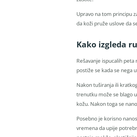
Upravo na tom principu z
da koži pruže uslove da s
Kako izgleda ru
Rešavanje ispucalih peta 
postiže se kada se nega 
Nakon tuširanja ili kratk
trenutku može se blago ukl
kožu. Nakon toga se nano
Posebno je korisno nanosi
vremena da upije potrebn