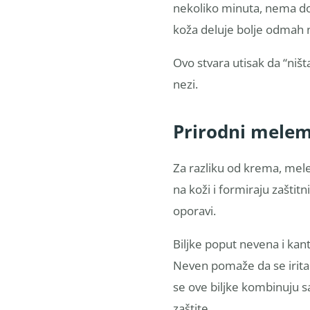
nekoliko minuta, nema do
koža deluje bolje odmah n
Ovo stvara utisak da “niš
nezi.
Prirodni melemi
Za razliku od krema, mele
na koži i formiraju zaštit
oporavi.
Biljke poput nevena i kan
Neven pomaže da se irita
se ove biljke kombinuju s
zaštite.