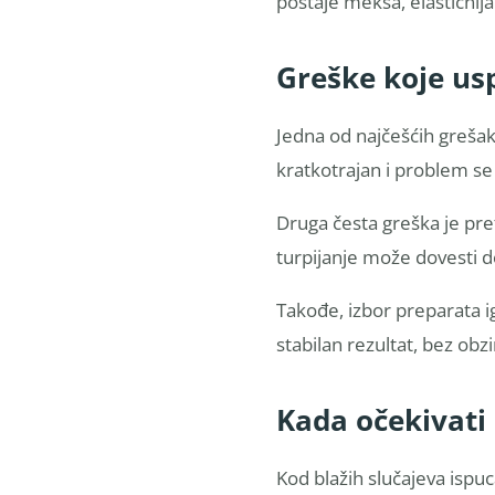
postaje mekša, elastičnij
Greške koje us
Jedna od najčešćih greša
kratkotrajan i problem se
Druga česta greška je pre
turpijanje može dovesti d
Takođe, izbor preparata ig
stabilan rezultat, bez obz
Kada očekivati
Kod blažih slučajeva ispu