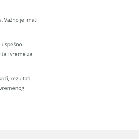
a. Važno je imati
se uspešno
tita i vreme za
ži, rezultati
privremenog