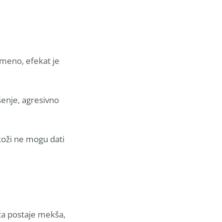
emeno, efekat je
šenje, agresivno
 koži ne mogu dati
oža postaje mekša,