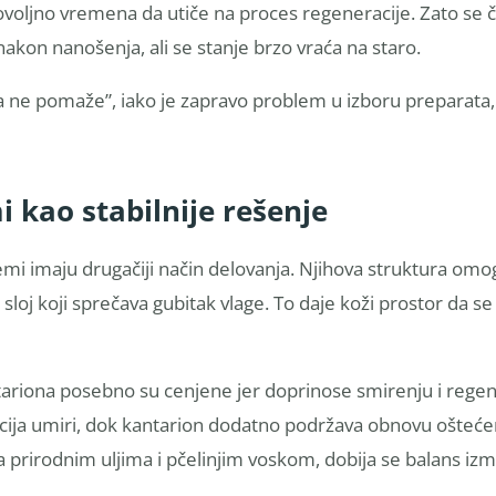
voljno vremena da utiče na proces regeneracije. Zato se 
akon nanošenja, ali se stanje brzo vraća na staro.
ta ne pomaže”, iako je zapravo problem u izboru preparata,
 kao stabilnije rešenje
mi imaju drugačiji način delovanja. Njihova struktura om
ni sloj koji sprečava gubitak vlage. To daje koži prostor da 
tariona posebno su cenjene jer doprinose smirenju i regene
cija umiri, dok kantarion dodatno podržava obnovu ošteće
a prirodnim uljima i pčelinjim voskom, dobija se balans iz