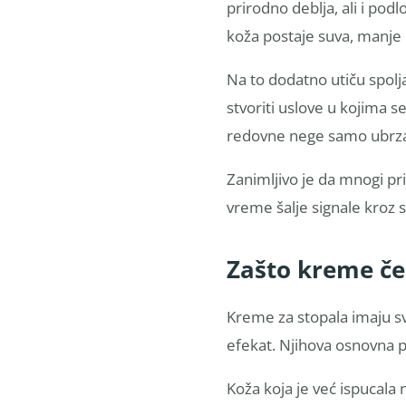
prirodno deblja, ali i podl
koža postaje suva, manje 
Na to dodatno utiču spolj
stvoriti uslove u kojima 
redovne nege samo ubrzav
Zanimljivo je da mnogi pr
vreme šalje signale kroz s
Zašto kreme če
Kreme za stopala imaju sv
efekat. Njihova osnovna 
Koža koja je već ispucala