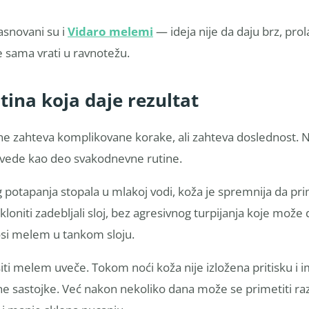
asnovani su i
Vidaro
melemi
— ideja nije da daju brz, prol
e sama vrati u ravnotežu.
tina koja daje rezultat
ne zahteva komplikovane korake, ali zahteva doslednost. Na
uvede kao deo svakodnevne rutine.
og potapanja stopala u mlakoj vodi, koža je spremnija da pr
oniti zadebljali sloj, bez agresivnog turpijanja koje može 
si melem u tankom sloju.
ti melem uveče. Tokom noći koža nije izložena pritisku i 
e sastojke. Već nakon nekoliko dana može se primetiti ra