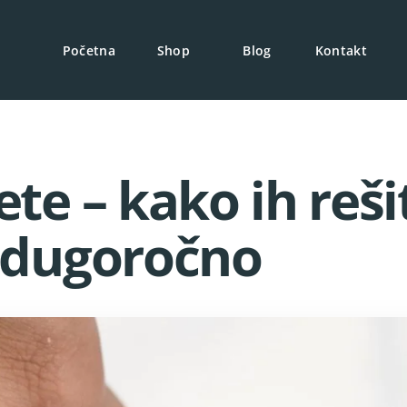
Početna
Shop
Blog
Kontakt
te – kako ih reši
i dugoročno