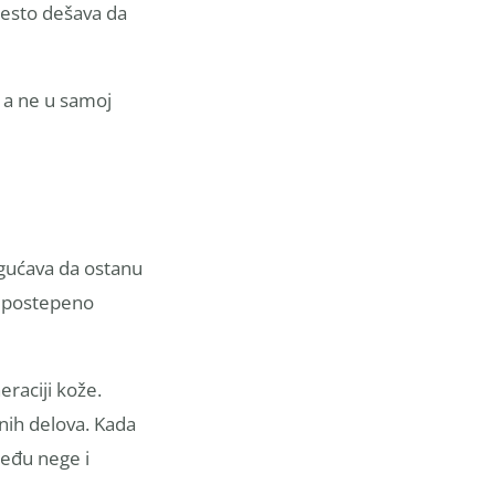
često dešava da
 a ne u samoj
ogućava da ostanu
se postepeno
raciji kože.
nih delova. Kada
među nege i