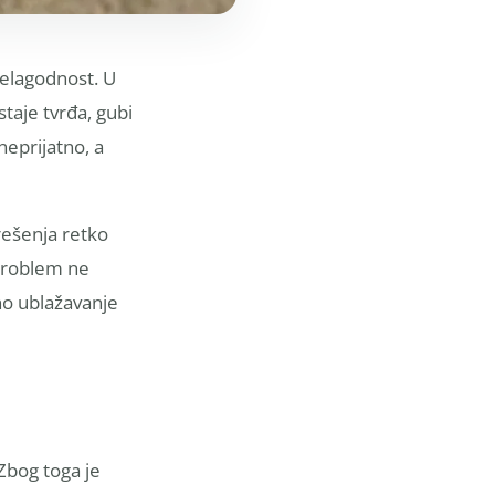
nelagodnost. U
staje tvrđa, gubi
neprijatno, a
rešenja retko
 problem ne
no ublažavanje
Zbog toga je