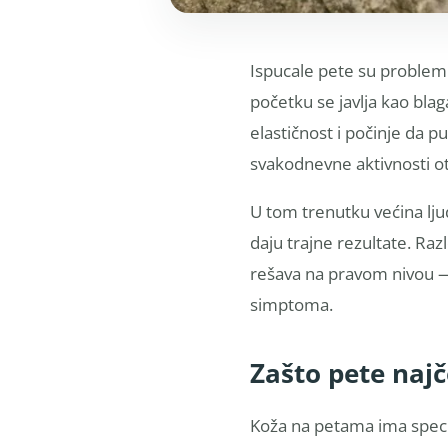
Ispucale pete su problem 
početku se javlja kao blag
elastičnost i počinje da 
svakodnevne aktivnosti o
U tom trenutku većina ljud
daju trajne rezultate. Ra
rešava na pravom nivou —
simptoma.
Zašto pete naj
Koža na petama ima specif