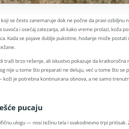
koji se često zanemaruje dok ne počne da pravi ozbiljnu 
a suvoća i osećaj zatezanja, ali kako vreme prolazi, koža po
puca. Kada se pojave dublje pukotine, hodanje može postati 
težane.
i traži brzo rešenje, ali iskustvo pokazuje da kratkoročna 
zlog nije u tome što preparati ne deluju, već u tome što se
 koži je potrebna kontinuirana obnova, a ne samo trenut
češće pucaju
ičnu ulogu — nosi težinu tela i svakodnevno trpi pritisak. 