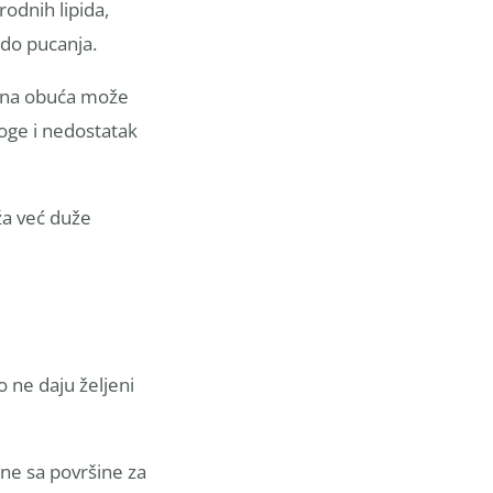
rodnih lipida,
 do pucanja.
rena obuća može
loge i nedostatak
ža već duže
 ne daju željeni
ane sa površine za