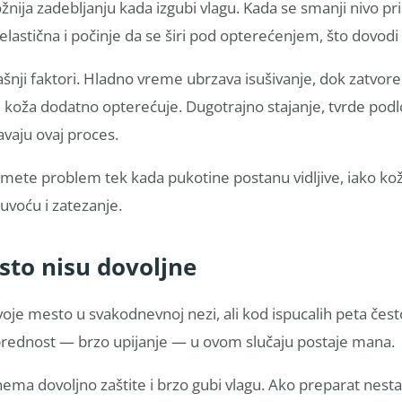
ožnija zadebljanju kada izgubi vlagu. Kada se smanji nivo pri
elastična i počinje da se širi pod opterećenjem, što dovodi
ašnji faktori. Hladno vreme ubrzava isušivanje, dok zatvo
se koža dodatno opterećuje. Dugotrajno stajanje, tvrde pod
aju ovaj proces.
imete problem tek kada pukotine postanu vidljive, iako ko
uvoću i zatezanje.
sto nisu dovoljne
oje mesto u svakodnevnoj nezi, ali kod ispucalih peta često
prednost — brzo upijanje — u ovom slučaju postaje mana.
 nema dovoljno zaštite i brzo gubi vlagu. Ako preparat nest