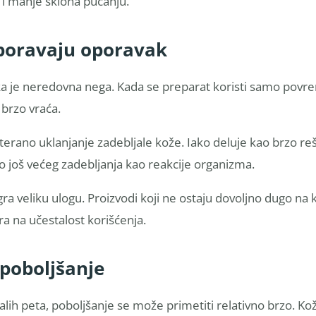
a i manje sklona pucanju.
poravaju oporavak
ka je neredovna nega. Kada se preparat koristi samo povr
 brzo vraća.
terano uklanjanje zadebljale kože. Iako deluje kao brzo re
o još većeg zadebljanja kao reakcije organizma.
ra veliku ulogu. Proizvodi koji ne ostaju dovoljno dugo na
ira na učestalost korišćenja.
 poboljšanje
calih peta, poboljšanje se može primetiti relativno brzo. K