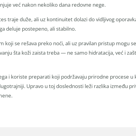
anjuje već nakon nekoliko dana redovne nege.
es traje duže, ali uz kontinuitet dolazi do vidljivog oporavk
ega deluje postepeno, ali stabilno.
m koji se rešava preko noći, ali uz pravilan pristup mogu 
evanju šta koži zaista treba — ne samo hidratacija, već i zaš
a i koriste preparati koji podržavaju prirodne procese u ko
dugotrajniji. Upravo u toj doslednosti leži razlika između 
omene.