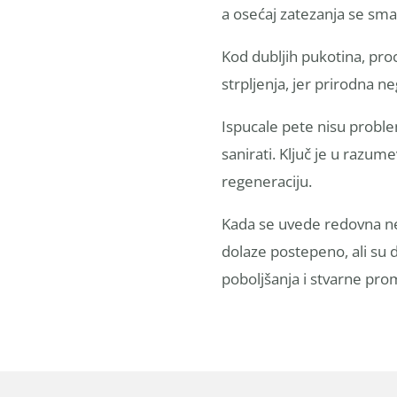
a osećaj zatezanja se sm
Kod dubljih pukotina, proc
strpljenja, jer prirodna n
Ispucale pete nisu proble
sanirati. Ključ je u razum
regeneraciju.
Kada se uvede redovna neg
dolaze postepeno, ali su 
poboljšanja i stvarne pr